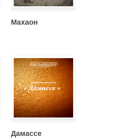
Махаон
Дамассе