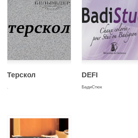
Терскол
DEFI
.
БадиСтюк