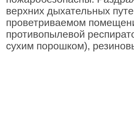
верхних дыхательных путей
проветриваемом помещени
противопылевой респирато
сухим порошком), резино