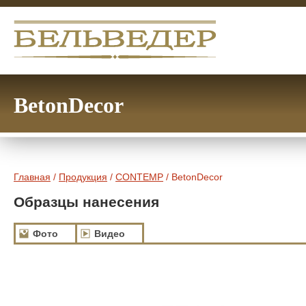
BetonDecor
Главная
/
Продукция
/
CONTEMP
/ BetonDecor
Образцы нанесения
Фото
Видео